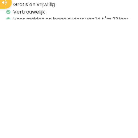
Gratis en vrijwillig
Vertrouwelijk
Voor meiden en jonge ouders van 14 t/m 23 jaar
Inclusief inloop en activiteiten
Contact
Veelgestelde
opnemen
vragen