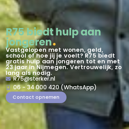
R75 biedt hulp aan
jongeren
Vastgelopen met wonen, geld,
school of hoe jij je voelt? R75 biedt
gratis hulp aan jongeren tot en met
23 jaar in Nijmegen. Vertrouwelijk, zo
lang als nodig.
R75@sterker.nl
06 - 34 000 420 (WhatsApp)
Contact opnemen