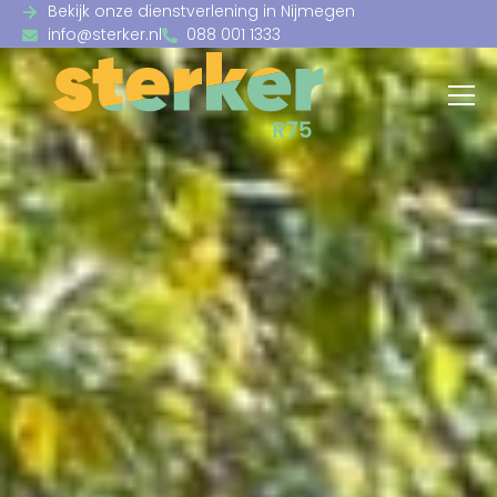
Bekijk onze dienstverlening in Nijmegen
info@sterker.nl
088 001 1333