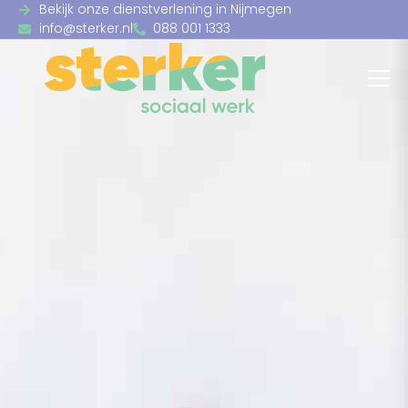
Bekijk onze dienstverlening in Nijmegen
info@sterker.nl
088 001 1333