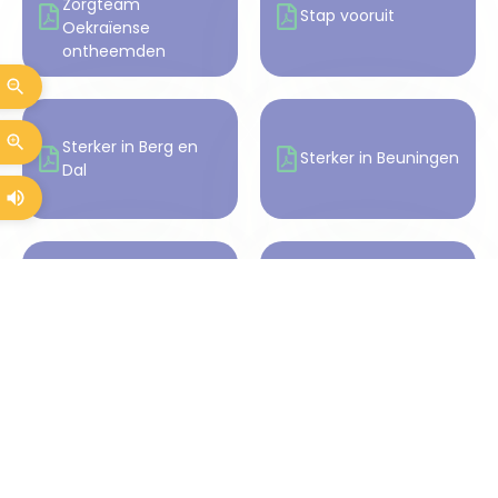
Zorgteam
Stap vooruit
Oekraïense
ontheemden
Sterker in Berg en
Sterker in Beuningen
Dal
Sterker in Druten
Sterker in Heumen
Sterker in West Maas
Voluit leven voor
en Waal
mantelzorgers