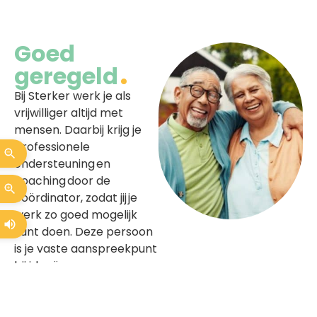
Goed
geregeld
Bij Sterker werk je als
vrijwilliger altijd met
mensen. Daarbij krijg je
professionele
ondersteuning en
coaching door de
coördinator, zodat jij je
werk zo goed mogelijk
kunt doen. Deze persoon
is je vaste aanspreekpunt
bij ideeën en voor vragen
of problemen. Heb je zelf
ideeën voor
vrijwilligerswerk? Of