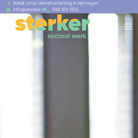
Bekijk onze dienstverlening in Nijmegen
info@sterker.nl
088 001 1333