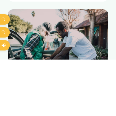
Ouder worden
Geldzaken en regelzaken
Praktische hulp en ondersteuning
Zelfstandig blijven wonen is niet altijd
vanzelfsprekend. Wij ondersteunen je met
praktische hulp en denken met je mee in het
dagelijks leven.
Lees meer