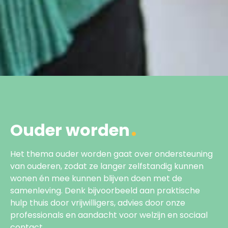
Ouder worden
Het thema ouder worden gaat over ondersteuning
van ouderen, zodat ze langer zelfstandig kunnen
wonen én mee kunnen blijven doen met de
samenleving. Denk bijvoorbeeld aan praktische
hulp thuis door vrijwilligers, advies door onze
professionals en aandacht voor welzijn en sociaal
contact.