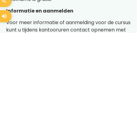
Informatie en aanmelden
Voor meer informatie of aanmelding voor de cursus
kunt u tijdens kantooruren contact opnemen met
het secretariaat.
Pro Persona Preventie T (026) 312 44 83 M
preventie@propersona.nl
W
www.propersonaconnect.nl
Bekijk de
flyer
hier.
Wellicht ook
interessant