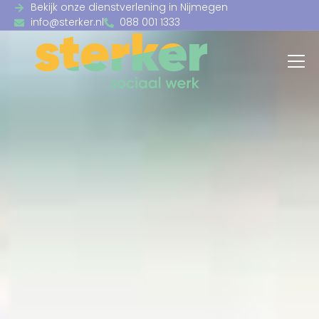
Bekijk onze dienstverlening in Nijmegen
info@sterker.nl
088 001 1333