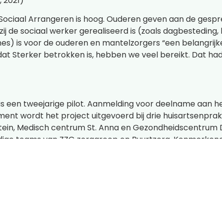
, 2021)
ociaal Arrangeren is hoog. Ouderen geven aan de gesprek
zij de sociaal werker gerealiseerd is (zoals dagbesteding, 
es) is voor de ouderen en mantelzorgers “een belangrijke st
t Sterker betrokken is, hebben we veel bereikt. Dat had i
is een tweejarige pilot. Aanmelding voor deelname aan het
ent wordt het project uitgevoerd bij drie huisartsenprakt
in, Medisch centrum St. Anna en Gezondheidscentrum Da
ige teams van ZZG zorggroep en Buurtzorg. Kenmerkend v
de betrokken disciplines, gericht op de behoeften van kw
an sociaal arrangeren oplevert. Een deel van wat we hoop
eggen baat te hebben bij het project. Laten we ons same
en heeft,” aldus Lizzy van der Horst, projectleider Sterker