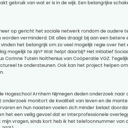
kt gebruik van wat er is in de wijk. Een belangrijke scha
 meer op gericht het sociale netwerk rondom de oudere 
 worden verminderd. Dit alles draagt bij aan een betere 
inden het belangrijk om zo veel mogelijk regie over het
g mogelijk te zijn? Wat helpt daarbij? Het initiatief Soci
ldus Corinne Tutein Nolthenius van Coöperatie VGZ. Tegelij
ctureel te ondersteunen. Ook kan het project helpen om 
n.
e Hogeschool Arnhem Nijmegen deden onderzoek naar d
t onderzoek monitort de kwaliteit van leven en de mantelz
aren en hun naasten voelen zich minder belast doordat 
 het een veilig gevoel dat er interprofessionele overlegg
 mijn vragen, sinds kort heb ik het telefoonnummer van de