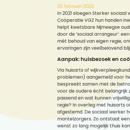
25 februari 2022
In 2021 sloegen Sterker sociaa
Coöperatie VGZ hun handen ineen 
helpt kwetsbare Nijmeegse ouder
door de ‘sociaal arrangeur’: ee
mét behoud van eigen regie, on
ervaringen zijn veelbelovend blij
Aanpak: huisbezoek en coö
Via huisarts of wijkverpleegk
problemen) aangemeld voor het
bespreekt samen met de betrokk
voor de oudere écht belangrijk z
passend en wat kunnen vrijwill
regie? In overleg met huisarts o
afgestemd. De sociaal werker hou
mantelzorgers. Zo ontstaat een 
wenst zo lang mogelijk thuis ka