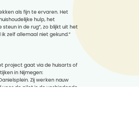
ken als fijn te ervaren. Het
huishoudelijke hulp, het
eun in de rug”, zo blijkt uit het
k zelf allemaal niet gekund.”
 project gaat via de huisarts of
ijken in Nijmegen:
nielsplein. Zij werken nauw
oor de pilot is de verbindende
etsbare, thuiswonende ouderen.
ten te bereiken, wordt al
n blijven inzetten om te
.