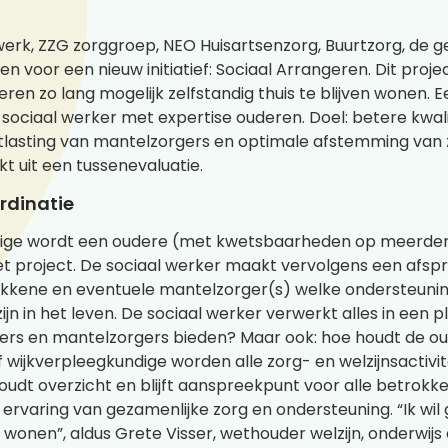
l werk, ZZG zorggroep, NEO Huisartsenzorg, Buurtzorg, de
voor een nieuw initiatief: Sociaal Arrangeren. Dit project
en zo lang mogelijk zelfstandig thuis te blijven wonen. E
n sociaal werker met expertise ouderen. Doel: betere kwal
tlasting van mantelzorgers en optimale afstemming van z
kt uit een tussenevaluatie.
rdinatie
undige wordt een oudere (met kwetsbaarheden op meerder
 project. De sociaal werker maakt vervolgens een afsp
ene en eventuele mantelzorger(s) welke ondersteuning n
ijn in het leven. De sociaal werker verwerkt alles in een p
igers en mantelzorgers bieden? Maar ook: hoe houdt de ou
f wijkverpleegkundige worden alle zorg- en welzijnsactivi
dt overzicht en blijft aanspreekpunt voor alle betrokken 
ervaring van gezamenlijke zorg en ondersteuning. “Ik wil 
n wonen”, aldus Grete Visser, wethouder welzijn, onderwi