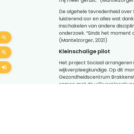
mij meer gerust.” (Mantelzorger
De algehele tevredenheid over S
luisterend oor en alles wat dank
inschakelen van andere disciplin
onderzoek. “Sinds het moment da
(Mantelzorger, 2021)
Kleinschalige pilot
Het project Sociaal arrangeren 
wijkverpleegkundige. Op dit mom
Gezondheidscentrum Brakkenste
samen met de wijkverpleegkund
rol van de sociaal werker met 
“Mooi om te zien wat de inzet v
werkelijkheid! De betrokkenen z
ontdekken wat deze pilot te bied
Toekomst