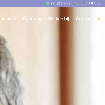
info@sterker.nl
088 001 1333
igerswerk
Over ons
Werken bij
Contact