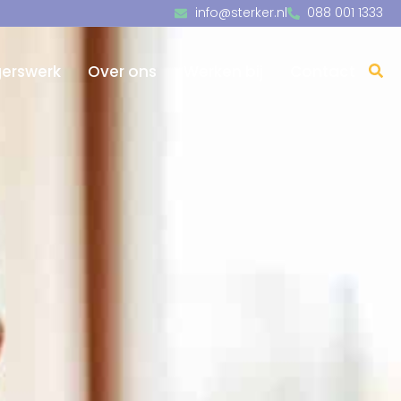
info@sterker.nl
088 001 1333
igerswerk
Over ons
Werken bij
Contact