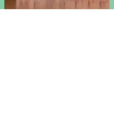
Onze nieuwe website is live!
Ja, je ziet het goed! Sterker heeft een nieuwe
website. Vanaf nu vind je op deze website de
dienstverlening die wij aanbieden in de regio en hier
de dienstverlening in Nijmegen. Ook de websites van
Lees meer