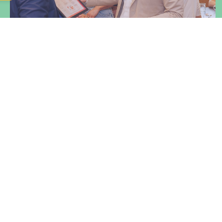
Sterker ontvangt Kwaliteitslabel
Sociaal Werk
Sterker draagt met trots het Kwaliteitslabel Sociaal
Werk Sterker heeft vorig jaar het Kwaliteitslabel
Sociaal Werk behaald. Dit landelijke kwaliteitslabel
bevestigt dat onze dienstverlening voldoet aan de
professionele kwaliteitsnormen binnen het sociaal
werk en onderstreept
Lees meer