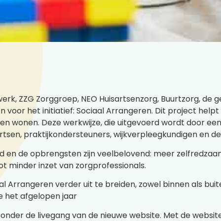
l werk, ZZG Zorggroep, NEO Huisartsenzorg, Buurtzorg, de
voor het initiatief: Sociaal Arrangeren. Dit project hel
ijven wonen. Deze werkwijze, die uitgevoerd wordt door ee
sen, praktijkondersteuners, wijkverpleegkundigen en de 
aid en de opbrengsten zijn veelbelovend: meer zelfredza
ot minder inzet van zorgprofessionals.
al Arrangeren verder uit te breiden, zowel binnen als bu
e het afgelopen jaar
nder de livegang van de nieuwe website. Met de website 