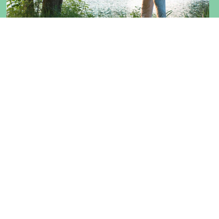
Iedere stap telt
Bewegen houdt je sterk, vrolijk en zelfstandig
Voldoende bewegen is belangrijk, zeker als je ouder
wordt. Mensen die voldoende bewegen blijven langer
mobiel, vitaal en zelfstandig. Het helpt je om te
blijven doen wat je
Lees meer