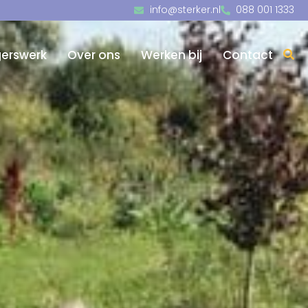
info@sterker.nl
088 001 1333
igerswerk
Over ons
Werken bij
Contact