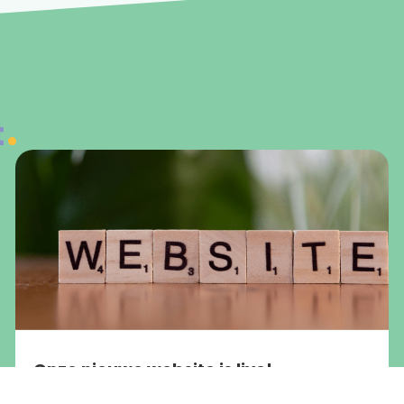
t
Onze nieuwe website is live!
Ja, je ziet het goed! Sterker heeft een nieuwe