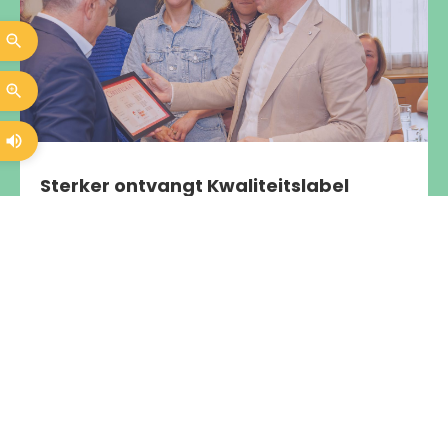
Sterker ontvangt Kwaliteitslabel
Sociaal Werk
Sterker draagt met trots het Kwaliteitslabel Sociaal
Werk Sterker heeft vorig jaar het Kwaliteitslabel
Sociaal Werk behaald. Dit landelijke kwaliteitslabel
bevestigt dat onze dienstverlening voldoet aan de
professionele kwaliteitsnormen binnen het sociaal
werk en onderstreept
Lees meer