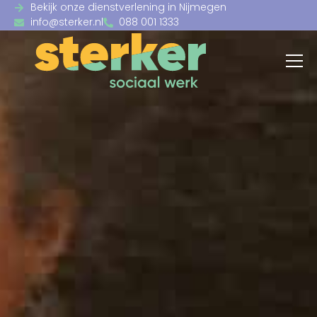
Bekijk onze dienstverlening in Nijmegen
info@sterker.nl
088 001 1333