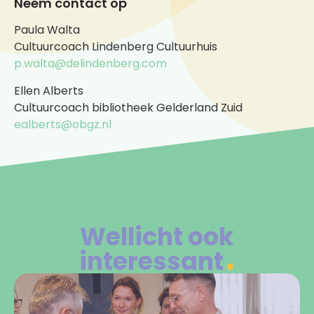
Neem contact op
Paula Walta
Cultuurcoach Lindenberg Cultuurhuis
p.walta@delindenberg.com
Ellen Alberts
Cultuurcoach bibliotheek Gelderland Zuid
ealberts@obgz.nl
Wellicht ook
interessant