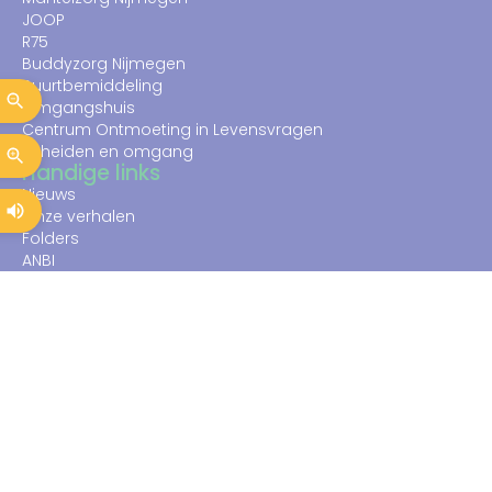
JOOP
R75
Buddyzorg Nijmegen
Buurtbemiddeling
Omgangshuis
Centrum Ontmoeting in Levensvragen
Scheiden en omgang
Handige links
Nieuws
Onze verhalen
Folders
ANBI
Voor professionals
Klachten
Wegwijzer024
Lentl
Contactgegevens
Sterker sociaal werk
Dominee Creutzbergweg 3
6532 XP Nijmegen
info@sterker.nl
088 001 1333