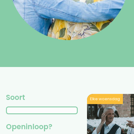
Soort
Elke woensdag
Openinloop?