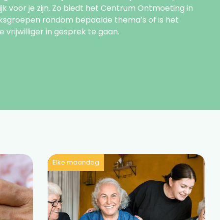
ijk voor je zijn. Zo biedt het Centrum Ontmoeting in
ksgroepen rondom bepaalde thema’s of is het
rijwilliger in gesprek te gaan.
Elke maandag