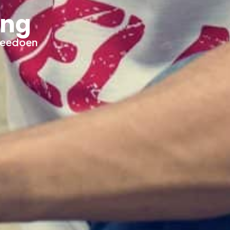
ing
 meedoen