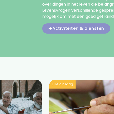
over dingen in het leven die belangr
Levensvragen verschillende gespre
mogelijk om met een goed getrainde v
Activiteiten & diensten
Elke dinsdag