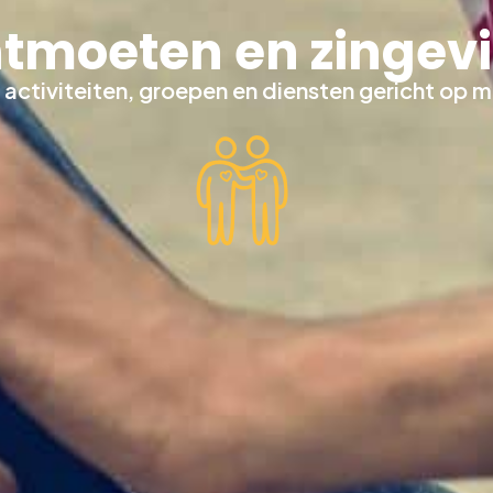
tmoeten en zingev
 activiteiten, groepen en diensten gericht op