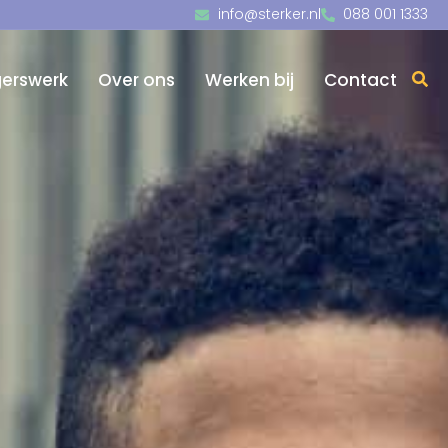
info@sterker.nl
088 001 1333
igerswerk
Over ons
Werken bij
Contact