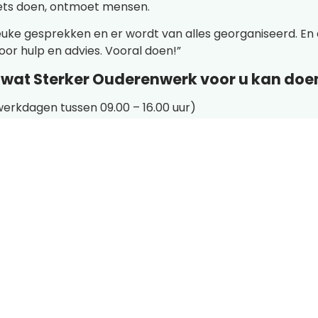
Ga iets doen, ontmoet mensen.
leuke gesprekken en er wordt van alles georganiseerd. En al
or hulp en advies. Vooral doen!”
r wat Sterker Ouderenwerk voor u kan do
 werkdagen tussen 09.00 – 16.00 uur)
terker.nl
ijf niet alleen thuis zitten. Ga 
doen, ontmoet mensen."