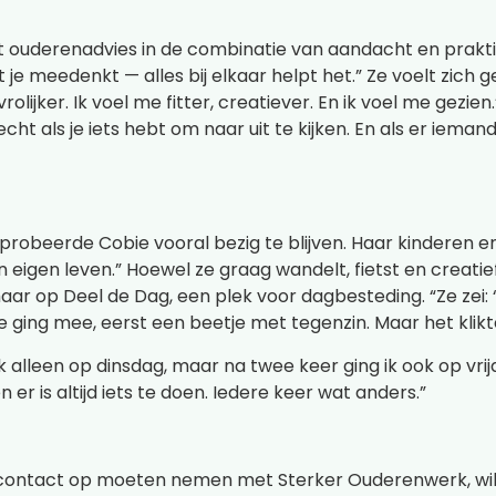
et ouderenadvies in de combinatie van aandacht en prakt
 je meedenkt — alles bij elkaar helpt het.” Ze voelt zich
rolijker. Ik voel me fitter, creatiever. En ik voel me gezi
 echt als je iets hebt om naar uit te kijken. En als er iema
probeerde Cobie vooral bezig te blijven. Haar kinderen e
eigen leven.” Hoewel ze graag wandelt, fietst en creatief 
haar op Deel de Dag, een plek voor dagbesteding. “Ze ze
 ging mee, eerst een beetje met tegenzin. Maar het klik
ik alleen op dinsdag, maar na twee keer ging ik ook op vrijda
n er is altijd iets te doen. Iedere keer wat anders.”
e contact op moeten nemen met Sterker Ouderenwerk, wi