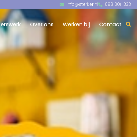
info@sterker.nl
088 001 1333
igerswerk
Over ons
Werken bij
Contact