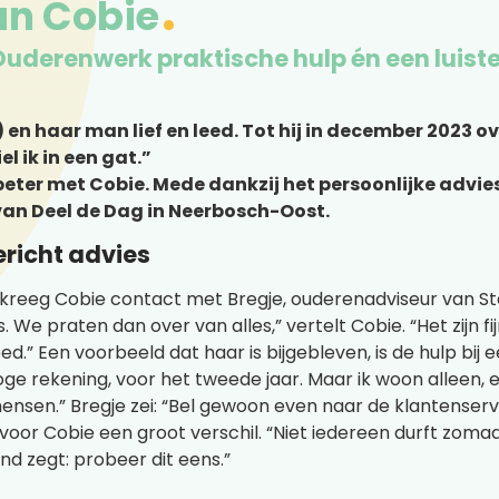
an Cobie
 Ouderenwerk praktische hulp én een luist
en haar man lief en leed. Tot hij in december 2023 o
el ik in een gat.”
 beter met Cobie. Mede dankzij het persoonlijke advi
 van Deel de Dag in Neerbosch-Oost.
ericht advies
 kreeg Cobie contact met Bregje, ouderenadviseur van St
is. We praten dan over van alles,” vertelt Cobie. “Het zijn
d.” Een voorbeeld dat haar is bijgebleven, is de hulp bij e
oge rekening, voor het tweede jaar. Maar ik woon alleen, 
nsen.” Bregje zei: “Bel gewoon even naar de klantenserv
voor Cobie een groot verschil. “Niet iedereen durft zomaa
mand zegt: probeer dit eens.”