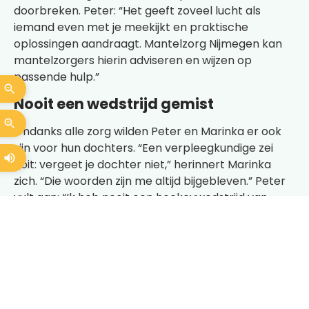
doorbreken. Peter: “Het geeft zoveel lucht als
iemand even met je meekijkt en praktische
oplossingen aandraagt. Mantelzorg Nijmegen kan
mantelzorgers hierin adviseren en wijzen op
passende hulp.”
Nooit een wedstrijd gemist
Ondanks alle zorg wilden Peter en Marinka er ook
zijn voor hun dochters. “Een verpleegkundige zei
ooit: vergeet je dochter niet,” herinnert Marinka
zich. “Die woorden zijn me altijd bijgebleven.” Peter
vult aan: “Ik heb nooit een hockeywedstrijd van
onze dochters gemist. Het was soms puzzelen,
maar we wilden er ook voor hen zijn. Tijd maken
voor jezelf en je gezin is essentieel. Daar kan
Mantelzorg Nijmegen ook bij helpen, bijvoorbeeld
door samen te kijken hoe je zorgpauze of extra
ondersteuning regelt.”