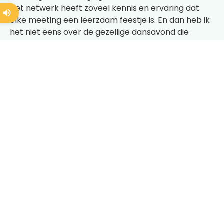
Het netwerk heeft zoveel kennis en ervaring dat
elke meeting een leerzaam feestje is. En dan heb ik
het niet eens over de gezellige dansavond die
standaard deel uitmaakt van ons jaarlijkse
programma!
This year Nijmegen, next year Frankfurt!”
Auteur: José van Berkum. Lees
hier
het hele artikel
over deze bijeenkomst, geschreven door José.
Wellicht ook
interessant